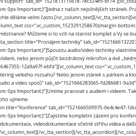
ukční support” tab_id=”1521813115678-78c324e9-bf74″][vc_col
 0px !important;}”]Jedna z našich nejsilnějších stránek. P
le děláme velmi často.[/vc_column_text][/vc_tta_section][vc_
lumn_text css=”.vc_custom_1523291258670{margin-bottom: 0
ěstnance? Můžeme si to vzít na starost komplet a Vy se bude
_tta_section title=”Pronájem techniky” tab_id=”15216661322
 0px !important;}”]Spoustu audio/video techniky vlastníme
 pódiem, nebo jenom půjčit bezdrátový mikrofon a dvě „bedny
21666467355-12a9a97f-ebfa”][vc_column_text css=”.vc_custo
ý catering velkého rozsahu? Nebo jenom stánek s párkem a k
a audio a video spotů” tab_id=”1521666283065-fd286681-9a3d
 0px !important;}”]Umíme pracovat s audiem i videem. Takž
 toho ujmeme.
tion title=”Konference” tab_id=”1521666509975-0e4c4e47-1dc
: 0px !important;}”]Zajistíme kompletní zázemí pro konfer
odokumentace, videodokumentace včetně střihu videa a další 
/vc_column_text][/vc_tta_section][/vc_tta_accordion][/vc_col