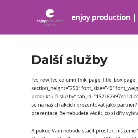
enjoy production | 
Skip
to
content
Další služby
[vc_row][vc_column][mk_page_title_box page_ti
section_height=”250″ font_size=”40″ font_weig
produktu či služby” tab_id=”1521829974114-c
se na našich akcích prezentovat jako partne
prezentace, že nebudete vědět, co si dřív vybra
A pokud Vám nebude stačit prostor, můžeme Vá