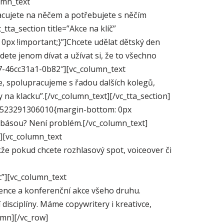
umn_text
racujete na něčem a potřebujete s něčím
tta_section title=”Akce na klíč”
px !important;}”]Chcete udělat dětský den
te jenom dívat a užívat si, že to všechno
07-46cc31a1-0b82″][vc_column_text
, spolupracujeme s řadou dalších kolegů,
 na klacku”.[/vc_column_text][/vc_tta_section]
m_1523291306010{margin-bottom: 0px
lobásou? Není problém.[/vc_column_text]
”][vc_column_text
e pokud chcete rozhlasový spot, voiceover či
c”][vc_column_text
ence a konferenční akce všeho druhu.
disciplíny. Máme copywritery i kreativce,
umn][/vc_row]