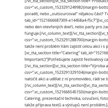
[/vc_tta_section][vc_tta_section title=”Prod
css=”.vc_custom_1523291249982{margin-bottom:
poradit, nebo „outsourcovat” nějakou část? Toh
tab_id=”1521666687309-e14458a4-f5c7″][vc_co
nebo den otevřených dveří, nebo party pro zam
funguje.[/vc_column_text][/vc_tta_section][vc
css=”.vc_custom_1523291288700{margin-bottom:
takže není problém Vám zajistit celou akci i s
[vc_tta_section title=”Catering” tab_id=”15
!important;}”]Potřebujete zajistit festivalov
[/vc_tta_section][vc_tta_section title=”Výrob
css=”.vc_custom_1523291329104{margin-bottom:
natočit akci a udělat z ní promovideo, rádi se
[/vc_column_text][/vc_tta_section][vc_tta_sec
css=”.vc_custom_1521666545150{margin-bottom
Catering, prezentační technika, ozvučení, fot
takže příprava textů a výstupů není problém.[