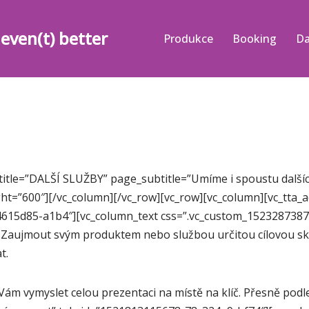
even(t) better
Produkce
Booking
Da
tle=”DALŠÍ SLUŽBY” page_subtitle=”Umíme i spoustu dalších 
ht=”600″][/vc_column][/vc_row][vc_row][vc_column][vc_tta_ac
4615d85-a1b4″][vc_column_text css=”.vc_custom_1523287387
r? Zaujmout svým produktem nebo službou určitou cílovou 
t.
m vymyslet celou prezentaci na místě na klíč. Přesně podle