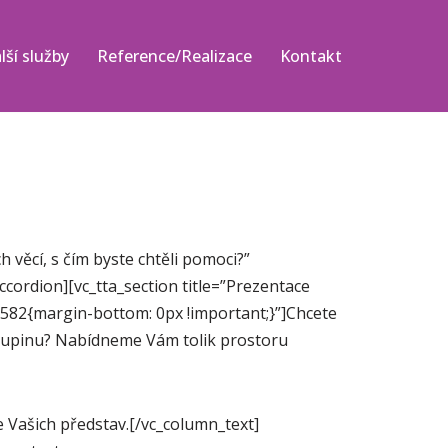
lší služby
Reference/Realizace
Kontakt
věcí, s čím byste chtěli pomoci?”
cordion][vc_tta_section title=”Prezentace
582{margin-bottom: 0px !important;}”]Chcete
skupinu? Nabídneme Vám tolik prostoru
 Vašich představ.[/vc_column_text]